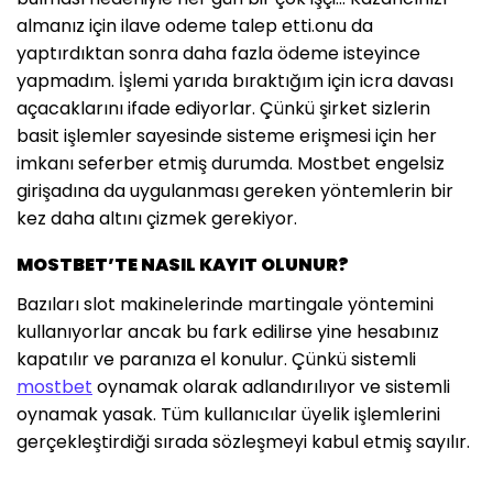
almanız için ilave odeme talep etti.onu da
yaptırdıktan sonra daha fazla ödeme isteyince
yapmadım. İşlemi yarıda bıraktığım için icra davası
açacaklarını ifade ediyorlar. Çünkü şirket sizlerin
basit işlemler sayesinde sisteme erişmesi için her
imkanı seferber etmiş durumda. Mostbet engelsiz
girişadına da uygulanması gereken yöntemlerin bir
kez daha altını çizmek gerekiyor.
MOSTBET’TE NASIL KAYIT OLUNUR?
Bazıları slot makinelerinde martingale yöntemini
kullanıyorlar ancak bu fark edilirse yine hesabınız
kapatılır ve paranıza el konulur. Çünkü sistemli
mostbet
oynamak olarak adlandırılıyor ve sistemli
oynamak yasak. Tüm kullanıcılar üyelik işlemlerini
gerçekleştirdiği sırada sözleşmeyi kabul etmiş sayılır.