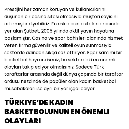
Prestijini her zaman koruyan ve kullanıcılarını
düşünen bir casino sitesi olmasıyla müşteri sayısını
artırmıştır diyebiliriz. En eski casino siteleri arasında
yer alan Şutbet, 2005 yılında aktif yayın hayatına
başlamıştır. Casino ve spor bahisleri alanında hizmet
veren firma güvenilir ve kaliteli oyun sunmasıyla
sektörde adından sıkça söz ettiriyor. Eğer samimi bir
basketbol hayranı iseniz, bu sektördeki en önemli
olayları takip ediyor olmalısınız. Sadece Türk
taraftarlar arasında değil dünya çapında bir taraftar
ordusu nezdinde de popüler olan kadın basketbol
müsabakaları ise ayrı bir yer işgal ediyor.
TÜRKIYE’DE KADIN
BASKETBOLUNUN EN ÖNEMLI
OLAYLARI