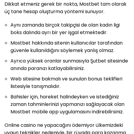
Dikkat etmeniz gerek bir nokta, Mostbet tam olarak
üç tane hesap oluşturma yöntemi sunuyor.
Aynı zamanda birçok takipçisi de olan kadın ligi
boks dalında ayrı bir yer işgal etmektedir.
Mostbet hakkında sitenin kullanıcılar tarafından
güvenle kullanıldığını söylemek yanlış olmaz.
Ayrıca yüksek oranlar sunmasıyla Şutbet sitesinde
anında paranızı katlayabilirsiniz.
Web sitesine bakmalı ve sunulan bonus teklifleri
listesiyle tanışmalıdır.
Bahisler için, hareket halindeyken ve istediğiniz
zaman tahminlerinizi yapmanızı sağlayacak olan
Mostbet mobile app uygulamasını indirebilirsiniz.
Online casino ne yapacağını ödemiyor ülkemizdeki
uygun teknikler nedeniyle, bir rüyada para kazanma