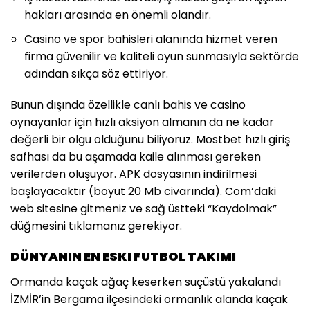
hakları arasında en önemli olandır.
Casino ve spor bahisleri alanında hizmet veren
firma güvenilir ve kaliteli oyun sunmasıyla sektörde
adından sıkça söz ettiriyor.
Bunun dışında özellikle canlı bahis ve casino
oynayanlar için hızlı aksiyon almanın da ne kadar
değerli bir olgu olduğunu biliyoruz. Mostbet hızlı giriş
safhası da bu aşamada kaile alınması gereken
verilerden oluşuyor. APK dosyasının indirilmesi
başlayacaktır (boyut 20 Mb civarında). Com’daki
web sitesine gitmeniz ve sağ üstteki “Kaydolmak”
düğmesini tıklamanız gerekiyor.
DÜNYANIN EN ESKI FUTBOL TAKIMI
Ormanda kaçak ağaç keserken suçüstü yakalandı
İZMİR’in Bergama ilçesindeki ormanlık alanda kaçak