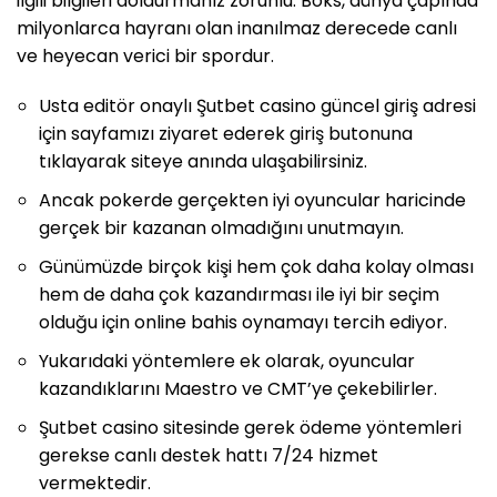
ilgili bilgileri doldurmanız zorunlu. Boks, dünya çapında
milyonlarca hayranı olan inanılmaz derecede canlı
ve heyecan verici bir spordur.
Usta editör onaylı Şutbet casino güncel giriş adresi
için sayfamızı ziyaret ederek giriş butonuna
tıklayarak siteye anında ulaşabilirsiniz.
Ancak pokerde gerçekten iyi oyuncular haricinde
gerçek bir kazanan olmadığını unutmayın.
Günümüzde birçok kişi hem çok daha kolay olması
hem de daha çok kazandırması ile iyi bir seçim
olduğu için online bahis oynamayı tercih ediyor.
Yukarıdaki yöntemlere ek olarak, oyuncular
kazandıklarını Maestro ve CMT’ye çekebilirler.
Şutbet casino sitesinde gerek ödeme yöntemleri
gerekse canlı destek hattı 7/24 hizmet
vermektedir.