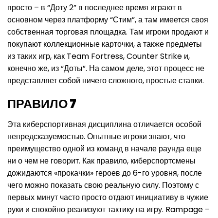
просто – в “Доту 2” в последнее время играют в
основном через платформу “Стим”, а там имеется своя
собственная торговая площадка. Там игроки продают и
покупают коллекционные карточки, а также предметы
из таких игр, как Team Fortress, Counter Strike и,
конечно же, из “Доты”. На самом деле, этот процесс не
представляет собой ничего сложного, простые ставки.
ПРАВИЛО 7
Эта киберспортивная дисциплина отличается особой
непредсказуемостью. Опытные игроки знают, что
преимущество одной из команд в начале раунда еще
ни о чем не говорит. Как правило, киберспортсмены
дожидаются «прокачки» героев до 6-го уровня, после
чего можно показать свою реальную силу. Поэтому с
первых минут часто просто отдают инициативу в чужие
руки и спокойно реализуют тактику на игру. Rampage –