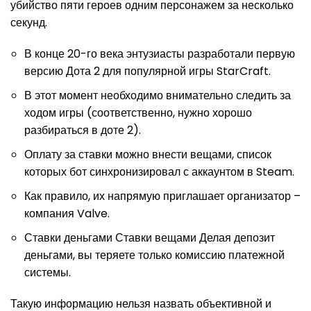
убийство пяти героев одним персонажем за несколько
секунд.
В конце 20-го века энтузиасты разработали первую
версию Дота 2 для популярной игры StarCraft.
В этот момент необходимо внимательно следить за
ходом игры (соответственно, нужно хорошо
разбираться в доте 2).
Оплату за ставки можно внести вещами, список
которых бот синхронизировал с аккаунтом в Steam.
Как правило, их напрямую приглашает организатор –
компания Valve.
Ставки деньгами Ставки вещами Делая депозит
деньгами, вы теряете только комиссию платежной
системы.
Такую информацию нельзя назвать объективной и