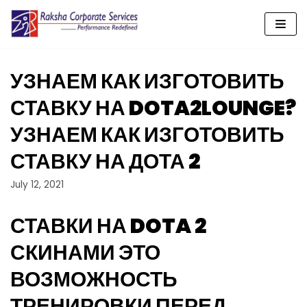
Skip
to
content
УЗНАЕМ КАК ИЗГОТОВИТЬ
СТАВКУ НА DOTA2LOUNGE?
УЗНАЕМ КАК ИЗГОТОВИТЬ
СТАВКУ НА ДОТА 2
July 12, 2021
СТАВКИ НА DOTA 2
СКИНАМИ ЭТО
ВОЗМОЖНОСТЬ
ТРЕНИРОВКИ ПЕРЕД