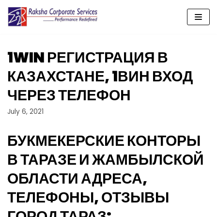
Skip
to
content
1WIN РЕГИСТРАЦИЯ В
КАЗАХСТАНЕ, 1ВИН ВХОД
ЧЕРЕЗ ТЕЛЕФОН
July 6, 2021
БУКМЕКЕРСКИЕ КОНТОРЫ
В ТАРАЗЕ И ЖАМБЫЛСКОЙ
ОБЛАСТИ АДРЕСА,
ТЕЛЕФОНЫ, ОТЗЫВЫ
ГОРОД ТАРАЗ: