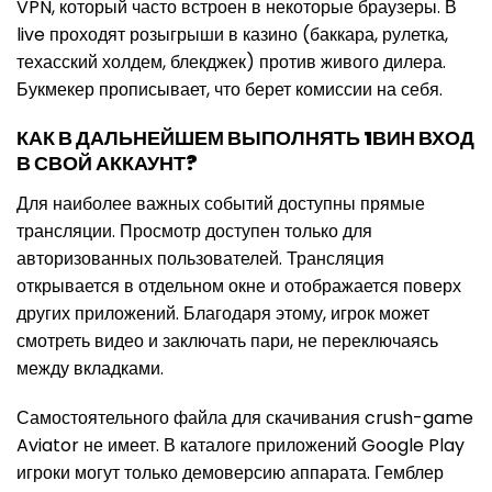
VPN, который часто встроен в некоторые браузеры. В
live проходят розыгрыши в казино (баккара, рулетка,
техасский холдем, блекджек) против живого дилера.
Букмекер прописывает, что берет комиссии на себя.
КАК В ДАЛЬНЕЙШЕМ ВЫПОЛНЯТЬ 1ВИН ВХОД
В СВОЙ АККАУНТ?
Для наиболее важных событий доступны прямые
трансляции. Просмотр доступен только для
авторизованных пользователей. Трансляция
открывается в отдельном окне и отображается поверх
других приложений. Благодаря этому, игрок может
смотреть видео и заключать пари, не переключаясь
между вкладками.
Самостоятельного файла для скачивания crush-game
Aviator не имеет. В каталоге приложений Google Play
игроки могут только демоверсию аппарата. Гемблер