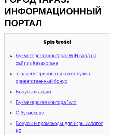
ИНФОРМАЦИОННЫЙ
ПОРТАЛ
Spis treści
Букмекерская контора 1WIN вход на
сайт из Казахстана
in зарегистрироваться и получить
приветственный бонус
Бонусы и акции
Букмекерская контора 1win
О букмекере
Бонусы и промокоды для игры Aviator
KZ