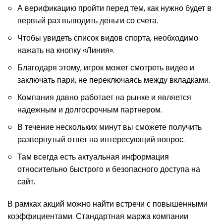
А верификацию пройти перед тем, как нужно будет в
первый раз выводить деньги со счета.
Чтобы увидеть список видов спорта, необходимо
нажать на кнопку «Линия».
Благодаря этому, игрок может смотреть видео и
заключать пари, не переключаясь между вкладками.
Компания давно работает на рынке и является
надежным и долгосрочным партнером.
В течение нескольких минут вы сможете получить
развернутый ответ на интересующий вопрос.
Там всегда есть актуальная информация
относительно быстрого и безопасного доступа на
сайт.
В рамках акций можно найти встречи с повышенными
коэффициентами. Стандартная маржа компании