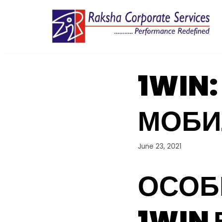
Skip
to
content
1WIN:
МОБИ
June 23, 2021
ОСОБ
1WIN 