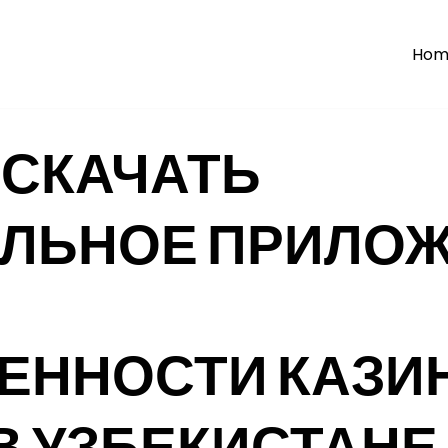
Hom
 СКАЧАТЬ
ЛЬНОЕ ПРИЛО
ЕННОСТИ КАЗИ
В УЗБЕКИСТАНЕ