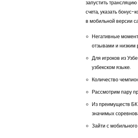
запустить трансляцию
счета, указать бонус-
в мобильной версии са
Негативные момент
отзывами и низким 
Для игроков из Узб
узбекском языке.
Количество чемпион
Рассмотрим пару п
Из преимуществ БК 
значимых соревнов
Зайти с мобильного 