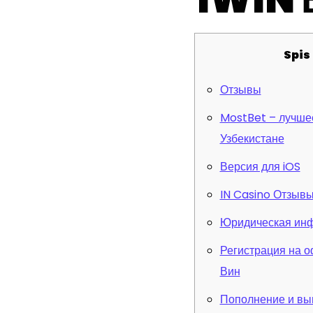
Spis
Отзывы
MostBet – лучшее
Узбекистане
Версия для iOS
IN Casino Отзывы
Юридическая ин
Регистрация на о
Вин
Пополнение и вы