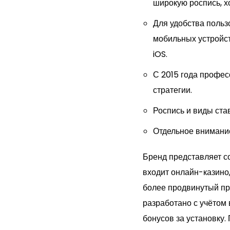
широкую роспись, х
Для удобства польз
мобильных устройст
iOS.
С 2015 года профе
стратегии.
Роспись и виды ста
Отдельное внимание
Бренд представляет с
входит онлайн-казино,
более продвинутый пр
разработано с учётом 
бонусов за установку.