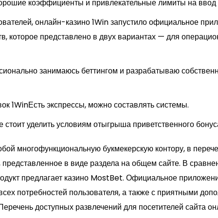
орошие коэффициенты и привлекательные лимиты на ввод с
ователей, онлайн-казино 1Win запустило официальное при
в, которое представлено в двух вариантах — для операцио
ссионально занимаюсь беттингом и разрабатываю собстве
вок 1WinЕсть экспрессы, можно составлять системы.
 стоит уделить условиям отыгрыша приветственного бонус
обой многофункциональную букмекерскую контору, в перечен
 представленное в виде раздела на общем сайте. В сравнен
одукт предлагает казино MostBet. Официальное приложени
всех потребностей пользователя, а также с приятными доп
 Перечень доступных развлечений для посетителей сайта он