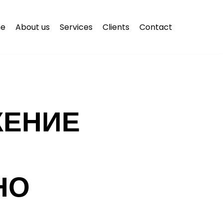
e
About us
Services
Clients
Contact
ЖЕНИЕ
НО