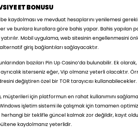
VSIYE ET BONUSU
ulübe kaydolması ve mevduat hesaplarını yenilemesi gereki
çer ve bunlara kurallara göre bahis yapar. Bahis yapılan pa
yatırılır. Mobil uygulama, web sitesinin engellenmesini ö
ternatif giriş bağlantıları sağlayacaktır.
yunlarından bazıları Pin Up Casino’da bulunabilir. Ek olarak,
yrıcalık isterseniz eğer, Vip olmanız yeterli olacaktır. Örn
resini değiştiren özel bir TOR tarayıcısı kullanabilecekler.
 müşterileri için platformun en rahat kullanımını sağlamay
Windows işletim sistemi ile çalışmak için tamamen optimize
rhangi bir teklifle güncel kalmak zor değildir, kayıt ol
bültene kaydolmanız yeterlidir.