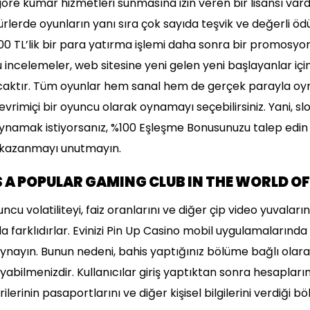
e kumar hizmetleri sunmasına izin veren bir lisansı vardır
türlerde oyunların yanı sıra çok sayıda teşvik ve değerli ö
 100 TL’lik bir para yatırma işlemi daha sonra bir promosy
 incelemeler, web sitesine yeni gelen yeni başlayanlar içi
aktır. Tüm oyunlar hem sanal hem de gerçek parayla oyn
rimiçi bir oyuncu olarak oynamayı seçebilirsiniz. Yani, slo
i oynamak istiyorsanız, %100 Eşleşme Bonusunuzu talep ed
k kazanmayı unutmayın.
IS A POPULAR GAMING CLUB IN THE WORLD OF
uncu volatiliteyi, faiz oranlarını ve diğer çip video yuvalar
farklıdırlar. Evinizi Pin Up Casino mobil uygulamalarında 
ynayın. Bunun nedeni, bahis yaptığınız bölüme bağlı olarak
bilmenizdir. Kullanıcılar giriş yaptıktan sonra hesapları
lerinin pasaportlarını ve diğer kişisel bilgilerini verdiği böl