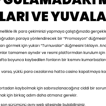
ARI VE YUVALA
nellikle ilk para çekiminizi yapmaya çalıştığınızda gerçekle
doğrudan paraya yönlendirecek bir “Promosyon” düğmesine 
ı görmek için yukarı “Turnuvalar” düğmesini tıklayın. Andr
amlar tamamen aynıdır ve resmi platformdan kurulum için
ta boyunca kaybedilen fonların bir kısmını kumarbazlara
varsa, yüklü para cezalarına hatta casino kapatmaya kad
ortadan kaybolmak için sabırsızlanacağınız ciddi bir sorun
mak için birkaç adım daha atmanız gerekir.
on sürümünü aynı web sitesinde bulabilirsiniz.