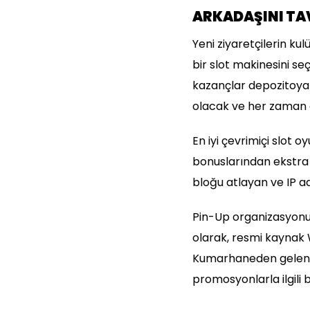
ARKADAŞINI TA
Yeni ziyaretçilerin k
bir slot makinesini se
kazançlar depozitoya 
olacak ve her zaman al
En iyi çevrimiçi slot o
bonuslarından ekstra a
bloğu atlayan ve IP ad
Pin-Up organizasyonu,
olarak, resmi kaynak 
Kumarhaneden gelen he
promosyonlarla ilgili 