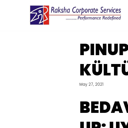
Skip
to
content
PINUP
KÜLTÜ
May 27, 2021
BEDAV
UP: 