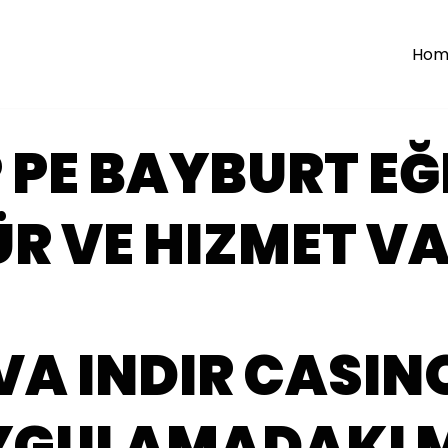
Hom
 PE BAYBURT EĞ
R VE HIZMET VA
A INDIR CASINO
UYGULAMADAKI 