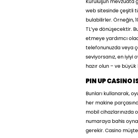
Kuruluşun mevzuata gör
web sitesinde çeşitli 
bulabilirler. Örneğin,
TL’ye dönüşecektir. Bu
etmeye yardımcı olac
telefonunuzda veya çev
seviyorsanız, en iyiy
hazır olun – ve büyü
PIN UP CASINO 
Bunları kullanarak, oy
her makine parçasında 
mobil cihazlarınızda o
numaraya bahis oynaya
gerekir. Casino müşteri