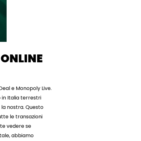
 ONLINE
 Deal e Monopoly Live.
in Italia terrestri
e la nostra. Questo
tte le transazioni
ete vedere se
rtale, abbiamo