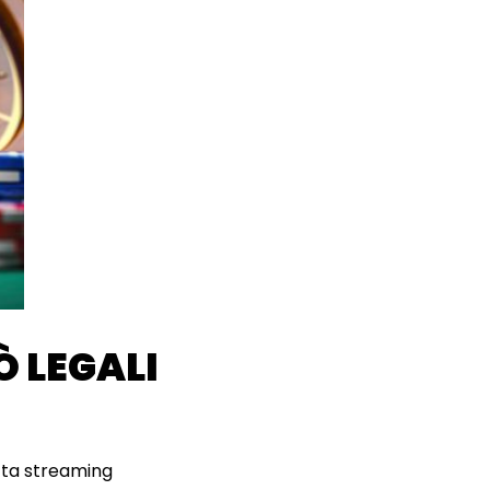
Ò LEGALI
etta streaming