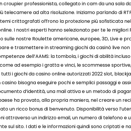
n croupier professionista, collegato in cam da una sala da
iù telecamere ad alta risoluzione. Iniziamo parlando di RTP.
 sistemi crittografati offrono la protezione più sofisticata ne
nline. I nostri esperti hanno selezionato per te le migliori
 sulle nostre Roulette americane, europee, 3D, Live e pro
are e trasmettere in streaming giochi da casinò live non e
ompetenze dell’AAMS: la tombola, i giochi di abilità inclus
e come ad esempio i gratta e vinci, le scommesse sportiv
tti i giochi da casino online autorizzati 2022 slot, blackja
un casino bisogna eseguire pochi e semplici passaggi e ass
cumento d’identità, una mail attiva e un metodo di pagam
paese ha provato, alla propria maniera, nel creare un recint
icato un ricco bonus di benvenuto. Disponibilità verso l’utenz
oni attraverso un indirizzo email, un numero di telefono e u
te sul sito. I dati e le informazioni quindi sono criptati e