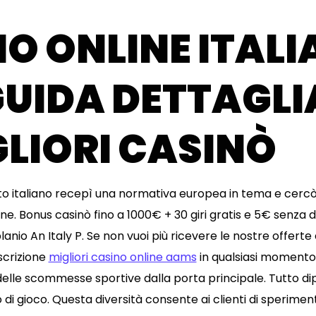
O ONLINE ITALI
GUIDA DETTAGL
GLIORI CASINÒ
stato italiano recepì una normativa europea in tema e cercò
ione. Bonus casinò fino a 1000€ + 30 giri gratis e 5€ senza d
nio An Italy P. Se non vuoi più ricevere le nostre offerte e
iscrizione
migliori casino online aams
in qualsiasi momento
delle scommesse sportive dalla porta principale. Tutto 
to di gioco. Questa diversità consente ai clienti di speri