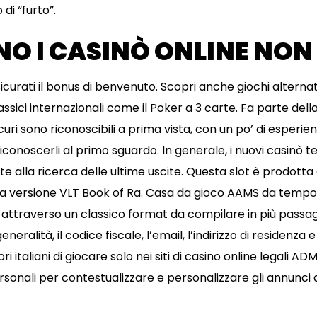
 di “furto”.
NO I CASINÒ ONLINE NO
sicurati il bonus di benvenuto. Scopri anche giochi altern
lassici internazionali come il Poker a 3 carte. Fa parte dell
icuri sono riconoscibili a prima vista, con un po’ di esperienz
conoscerli al primo sguardo. In generale, i nuovi casinò t
ete alla ricerca delle ultime uscite. Questa slot è prodott
la versione VLT Book of Ra. Casa da gioco AAMS da tempo 
 attraverso un classico format da compilare in più passagg
eneralità, il codice fiscale, l’email, l’indirizzo di residenza 
i italiani di giocare solo nei siti di casino online legali A
 Personali per contestualizzare e personalizzare gli annunc