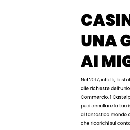
CASIN
UNA 
AI MI
Nel 2017, infatti, lo 
alle richieste dell’Un
Commercio, 1 Castelpla
puoi annullare la tua 
al fantastico mondo 
che ricarichi sul con