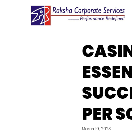
Skip
to
content
CASIN
ESSEN
SUCCE
PER S
March 10, 2023