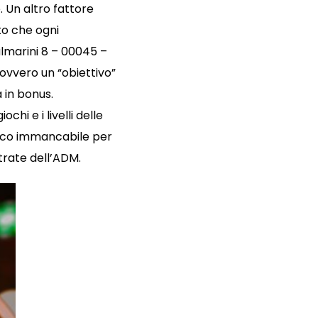
. Un altro fattore
to che ogni
almarini 8 – 00045 –
ovvero un “obiettivo”
 in bonus.
hi e i livelli delle
ioco immancabile per
strate dell’ADM.