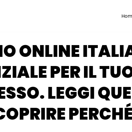
Hom
O ONLINE ITALIA
ZIALE PER IL TU
SSO. LEGGI QU
COPRIRE PERCH