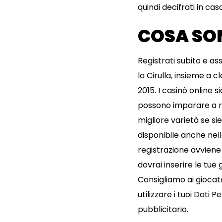
quindi decifrati in caso
COSA SO
Registrati subito e as
la Cirulla, insieme a c
2015. I casinò online s
possono imparare a ri
migliore varietà se si
disponibile anche nel
registrazione avviene
dovrai inserire le tue g
Consigliamo ai giocator
utilizzare i tuoi Dati
pubblicitario.