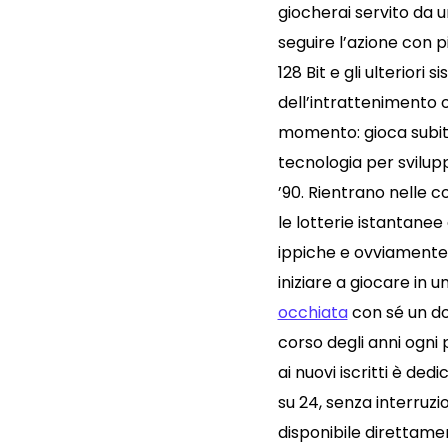
giocherai servito da u
seguire l’azione con p
128 Bit e gli ulteriori
dell’intrattenimento o
momento: gioca subito
tecnologia per svilupp
’90. Rientrano nelle c
le lotterie istantane
ippiche e ovviamente tu
iniziare a giocare in 
occhiata
con sé un do
corso degli anni ogni 
ai nuovi iscritti è ded
su 24, senza interruzi
disponibile direttamen