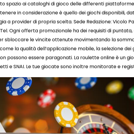
spazio ai cataloghi di gioco delle differenti piattaforme
nere in considerazione è quello dei giochi disponibili, da
ia a provider di propria scelta. Sede Redazione: Vicolo P
l. Ogni offerta promozionale ha dei requisiti di puntata, 
per sbloccare le vincite ottenute movimentando la somma
ome la qualità dell’applicazione mobile, la selezione dei gioc
non possono essere paragonati. La roulette online è un g
petti e SNAI. Le tue giocate sono inoltre monitorate e regi