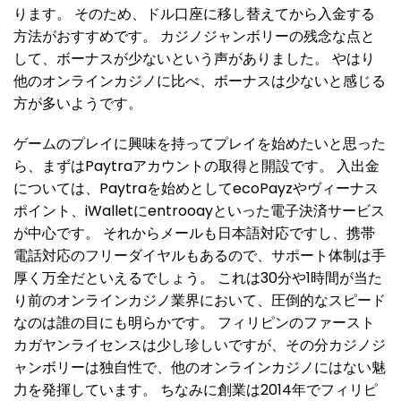
ります。 そのため、ドル口座に移し替えてから入金する
方法がおすすめです。 カジノジャンボリーの残念な点と
して、ボーナスが少ないという声がありました。 やはり
他のオンラインカジノに比べ、ボーナスは少ないと感じる
方が多いようです。
ゲームのプレイに興味を持ってプレイを始めたいと思った
ら、まずはPaytraアカウントの取得と開設です。 入出金
については、Paytraを始めとしてecoPayzやヴィーナス
ポイント、iWalletにentrooayといった電子決済サービス
が中心です。 それからメールも日本語対応ですし、携帯
電話対応のフリーダイヤルもあるので、サポート体制は手
厚く万全だといえるでしょう。 これは30分や1時間が当た
り前のオンラインカジノ業界において、圧倒的なスピード
なのは誰の目にも明らかです。 フィリピンのファースト
カガヤンライセンスは少し珍しいですが、その分カジノジ
ャンボリーは独自性で、他のオンラインカジノにはない魅
力を発揮しています。 ちなみに創業は2014年でフィリピ