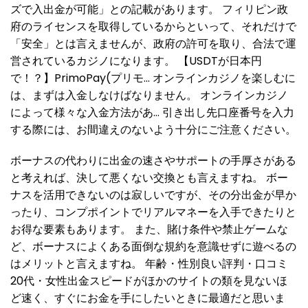
ズで入出金が可能」との記載があります。 フィリピン政
府のライセンスを取得しているからといって、それだけで
「安全」とは言えませんが、政府の許可を取り、合法で運
営されているカジノになります。 【USDTが日本円
で！？】PrimoPay(プリモ… オンラインカジノを楽しむに
は、まずは入金しなけばなりません。 オンラインカジノ
によって様々な入金方法があ… 引き出し先口座番号を入力
する際には、お間違えのないよう十分にご注意ください。
ボーナスの代わりに出金の速さやサポートの手厚さがある
と考えれば、決して悪くない交換とも言えますね。 ボー
ナスを活用できないのは寂しいですが、その分出金が早か
ったり、コンプポイントでリアルマネーを入手できたりと
お得な要素もあります。 また、賭け条件や禁止ゲームな
ど、ボーナスによくある面倒な規約を意識せずに遊べるの
はメリットと言えますね。 年齢・性別良い評判・口コミ
20代・女性出金スピードがほかのサイトの類を見ないほ
ど速く、すぐにお金を手にしたいときに最適だと思いま