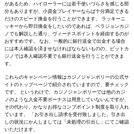
があるため、ハイローラーには若干使いづらさを感じる部
分もありますが、小資金プレイヤーならば十分満足できる
だけのスピード換金を行うことができます。 ラッキーニ
ッキーから即日換金をしたいのであれば、ベラジョンカジ
ノでも解説した通り、ヴィーナスポイントを経由するのが
おすすめです。 なお、一般的に銀行送金で出金する場合
には本人確認を済ませなければならないものの、ビットカ
ジノでは本人確認不要でも銀行送金を行うことができま
す。
これらのキャンペーン情報はカジノジャンボリーの公式サ
イトのトップページで紹介されていますので、要チェック
です。 というわけで、カジノジャンボリーでは他のカジ
ノのような入金不要ボーナスは用意していないんですが、
その代わり、かなりお得なコンプポイント制度を取り入れ
ています。 「お引き出し請求を受付致しました。引き出
しの状況にかんしましては「未処理の引出し」にてご確認
いただけます。