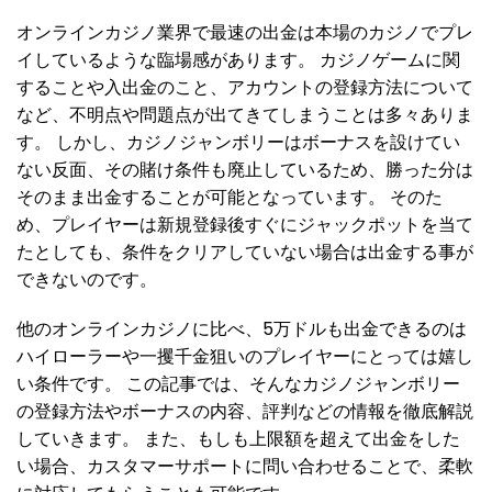
オンラインカジノ業界で最速の出金は本場のカジノでプレ
イしているような臨場感があります。 カジノゲームに関
することや入出金のこと、アカウントの登録方法について
など、不明点や問題点が出てきてしまうことは多々ありま
す。 しかし、カジノジャンボリーはボーナスを設けてい
ない反面、その賭け条件も廃止しているため、勝った分は
そのまま出金することが可能となっています。 そのた
め、プレイヤーは新規登録後すぐにジャックポットを当て
たとしても、条件をクリアしていない場合は出金する事が
できないのです。
他のオンラインカジノに比べ、5万ドルも出金できるのは
ハイローラーや一攫千金狙いのプレイヤーにとっては嬉し
い条件です。 この記事では、そんなカジノジャンボリー
の登録方法やボーナスの内容、評判などの情報を徹底解説
していきます。 また、もしも上限額を超えて出金をした
い場合、カスタマーサポートに問い合わせることで、柔軟