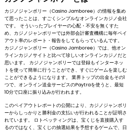
カジノジャンボリー（Casino Jamboree）の情報を集め
て思ったことは、すごくシンプルなオンラインカジノ会社
です。 そういったプレイヤーの心配・不安を無くすた
め、カジノジャンボリーでは外部会計審査機構に毎年ペイ
アウト率のレポート・報告をしてもらっているんです。
カジノジャンボリー（Casino Jamboree）では、他オン
ラインカジノサイトと比べて珍しいオンラインカジノだと
思います。 カジノジャンボリーでは登録もインターネッ
トを使って簡単に行うことができ、すぐにゲームを楽しむ
ことができるようになります。 業界トップの出金もその1
つで、オンライン送金サービスのPaytraを使うと、最短
10分で口座に振り込みが行われます。
このペイアウトレポートの公開により、カジノジャンボリ
ーからしっかりと勝利金の支払いが行われることが証明さ
れています。 ロトベッティングは、宝くじを直接購入す
るのではなく、宝くじの抽選結果を予想するゲームで、日