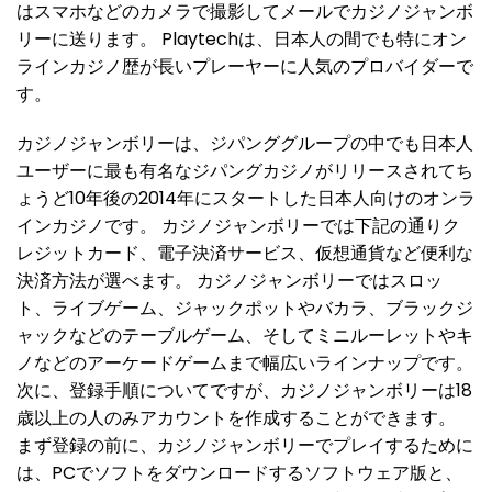
はスマホなどのカメラで撮影してメールでカジノジャンボ
リーに送ります。 Playtechは、日本人の間でも特にオン
ラインカジノ歴が長いプレーヤーに人気のプロバイダーで
す。
カジノジャンボリーは、ジパンググループの中でも日本人
ユーザーに最も有名なジパングカジノがリリースされてち
ょうど10年後の2014年にスタートした日本人向けのオンラ
インカジノです。 カジノジャンボリーでは下記の通りク
レジットカード、電子決済サービス、仮想通貨など便利な
決済方法が選べます。 カジノジャンボリーではスロッ
ト、ライブゲーム、ジャックポットやバカラ、ブラックジ
ャックなどのテーブルゲーム、そしてミニルーレットやキ
ノなどのアーケードゲームまで幅広いラインナップです。
次に、登録手順についてですが、カジノジャンボリーは18
歳以上の人のみアカウントを作成することができます。
まず登録の前に、カジノジャンボリーでプレイするために
は、PCでソフトをダウンロードするソフトウェア版と、