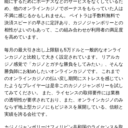
能にするためにボーナスなどのサービスをなくしているた
め、他のオンラインカジノでボーナスをもらっていた人は
不満に感じるかもしれません。 ペイトラは手数料無料で
決済スピードの早さに定評あり、カジノジャンボリーとの
相性がよいのもあって、この組み合わせが利用者の満足度
を高めています。
毎月の最大引き出し上限額も5万ドルと一般的なオンライ
ンカジノと比較して大きく設定されています。 リアルカ
ジノ感覚で「カジノとガチな勝負をしてみたい」、そんな
勝負師にお勧めしたいオンラインカジノです。 これまで
のオンラインカジノの払い戻し期間にストレスを感じてい
たようなプレイヤーは是非このカジノジャンボリーを試し
てみてください。 また、ライセンスの取得要件には業務
の透明性が要求されており、また、オンラインカジノのみ
ならず地上型カジノにもビジネスを展開している、信頼と
実績を誇る会社です。
カジノジャンボリーはフィリピン共和国のライセンスを取