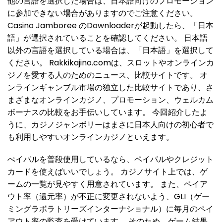
他の言語を選択した場合は、日本語向けのプロモーション
に参加できない場合がありますのでご注意ください。
Casino Jamboree のDownloaderが起動したら、「日本
語」が選択されていることを確認してください。 日本語
以外の言語を選択している場合は、「日本語」を選択して
ください。 Rakkikajino.comは、スロットやオンラインカ
ジノを愛する人のためのニュース、比較サイトです。 オ
ンラインギャンブル市場の独立した比較サイトであり、さ
まざまなオンラインカジノ、プロモーション、ウェルカム
ボーナスの比較をお手伝いしています。 今回紹介したよ
うに、カジノジャンボリーはまさに日本人向けの初心者で
も利用しやすいオンラインカジノといえます。
ぺイパルを普段使用しているなら、ペイパルやクレジット
カードを使えばいいでしょう。 カジノサイト上では、ゲ
ームの一覧が見やすく用意されています。 また、ペイア
ウト率（還元率）が不正に変更されないよう、GLI（ゲー
ミングラボラトリーズインターナショナル）に毎月のペイ
アウト率の監査を受けています。 そのため、ゲーム結果