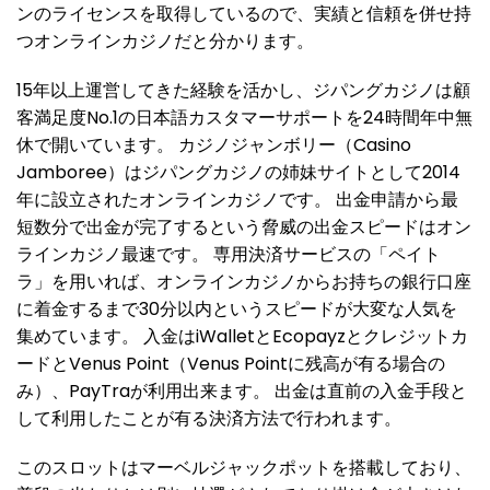
ンのライセンスを取得しているので、実績と信頼を併せ持
つオンラインカジノだと分かります。
15年以上運営してきた経験を活かし、ジパングカジノは顧
客満足度No.1の日本語カスタマーサポートを24時間年中無
休で開いています。 カジノジャンボリー（Casino
Jamboree）はジパングカジノの姉妹サイトとして2014
年に設立されたオンラインカジノです。 出金申請から最
短数分で出金が完了するという脅威の出金スピードはオン
ラインカジノ最速です。 専用決済サービスの「ペイト
ラ」を用いれば、オンラインカジノからお持ちの銀行口座
に着金するまで30分以内というスピードが大変な人気を
集めています。 入金はiWalletとEcopayzとクレジットカ
ードとVenus Point（Venus Pointに残高が有る場合の
み）、PayTraが利用出来ます。 出金は直前の入金手段と
して利用したことが有る決済方法で行われます。
このスロットはマーベルジャックポットを搭載しており、