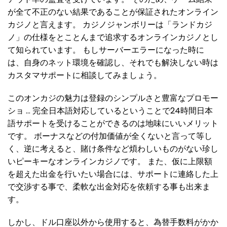
が全て不正のない結果であることが保証されたオンライン
カジノと言えます。 カジノジャンボリーは「ランドカジ
ノ」の仕様をとことんまで追求するオンラインカジノとし
て知られています。 もしサーバーエラーになった時に
は、自身のネット環境を確認し、それでも解決しない時は
カスタマサポートに相談してみましょう。
このオンカジの魅力は登録のシンプルさと豊富なプロモー
ショ … 完全日本語対応しているということで24時間日本
語サポートを受けることができるのは地味にいいメリット
です。 ボーナスなどの付加価値が全くないと言って等し
く、逆に考えると、賭け条件など煩わしいものがない珍し
いピーキーなオンラインカジノです。 また、仮に上限額
を超えた出金を行いたい場合には、サポートに連絡した上
で交渉する事で、柔軟な出金対応を依頼する事も出来ま
す。
しかし、ドル口座以外から使用すると、為替手数料がかか