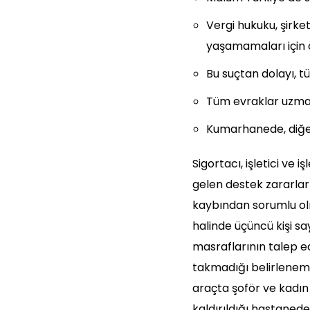
Vergi hukuku, şirket
yaşamamaları için 
Bu suçtan dolayı, t
Tüm evraklar uzman
Kumarhanede, diğer
Sigortacı, işletici ve 
gelen destek zararlar
kaybından sorumlu olma
halinde üçüncü kişi s
masraflarının talep e
takmadığı belirleneme
araçta şoför ve kadın 
kaldırıldığı hastaned