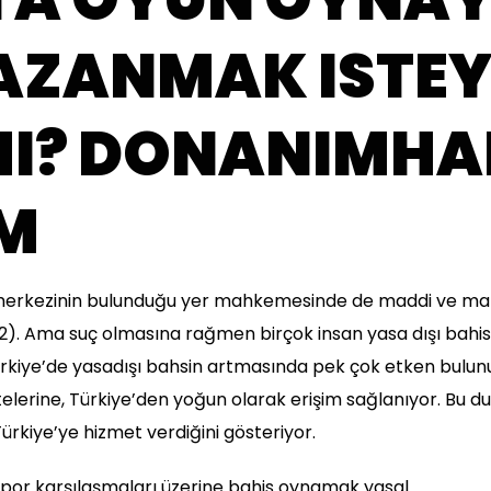
KAZANMAK ISTE
MI? DONANIMHA
M
ti merkezinin bulunduğu yer mahkemesinde de maddi ve ma
2). Ama suç olmasına rağmen birçok insan yasa dışı bahis s
Türkiye’de yasadışı bahsin artmasında pek çok etken bulun
itelerine, Türkiye’den yoğun olarak erişim sağlanıyor. Bu 
ürkiye’ye hizmet verdiğini gösteriyor.
por karşılaşmaları üzerine bahis oynamak yasal.