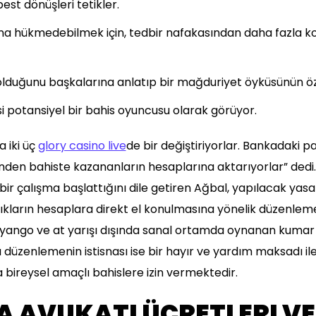
st dönüşleri tetikler.
 na hükmedebilmek için, tedbir nafakasından daha fazla 
olduğunu başkalarına anlatıp bir mağduriyet öyküsünün öz
 potansiyel bir bahis oyuncusu olarak görüyor.
 iki üç
glory casino live
de bir değiştiriyorlar. Bankadaki p
nden bahiste kazananların hesaplarına aktarıyorlar” dedi. 
ir çalışma başlattığını dile getiren Ağbal, yapılacak yasa
ılıkların hesaplara direkt el konulmasına yönelik düzenleme
iyango ve at yarışı dışında sanal ortamda oynanan kumar 
 düzenlemenin istisnası ise bir hayır ve yardım maksadı ile
 bireysel amaçlı bahislere izin vermektedir.
 AVUKATI ÜCRETLERI VE