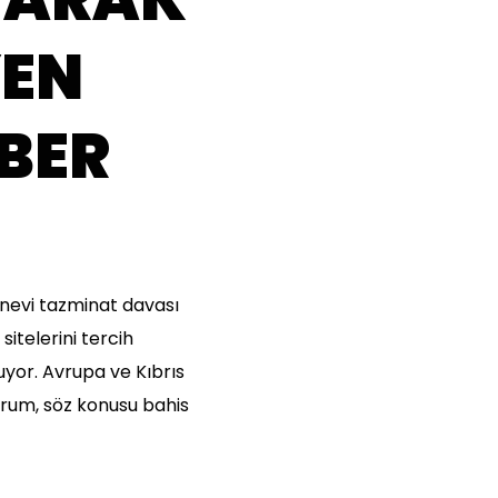
YEN
BER
nevi tazminat davası
itelerini tercih
uyor. Avrupa ve Kıbrıs
durum, söz konusu bahis