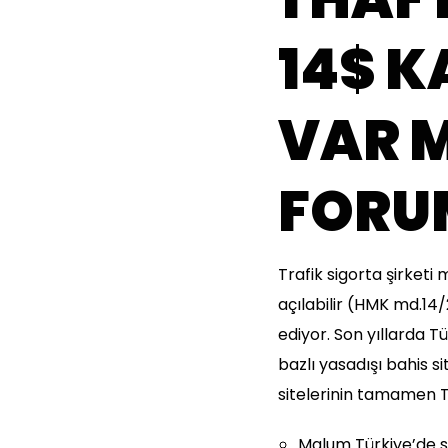
14$ 
VAR 
FORU
Trafik sigorta şirke
açılabilir (HMK md.14/
ediyor. Son yıllarda 
bazlı yasadışı bahis s
sitelerinin tamamen T
Malum Türkiye’de s