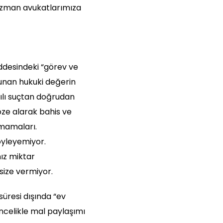
 uzman avukatlarımıza
ddesindeki “görev ve
runan hukuki değerin
tılı suçtan doğrudan
öze alarak bahis ve
amamaları.
öyleyemiyor.
ız miktar
size vermiyor.
süresi dışında “ev
 Öncelikle mal paylaşımı