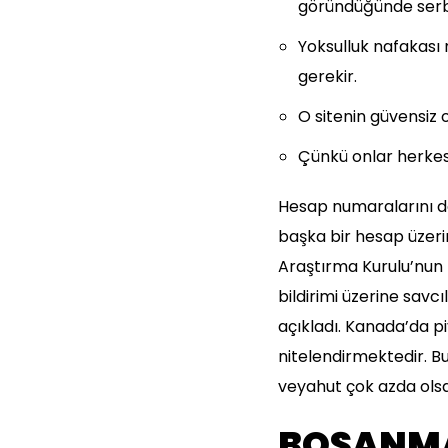
göründüğünde serbe
Yoksulluk nafakası
gerekir.
O sitenin güvensiz 
Çünkü onlar herkesi
Hesap numaralarını da
başka bir hesap üzeri
Araştırma Kurulu’nun b
bildirimi üzerine savc
açıkladı. Kanada’da p
nitelendirmektedir. Bu
veyahut çok azda olsa
BOŞANMA