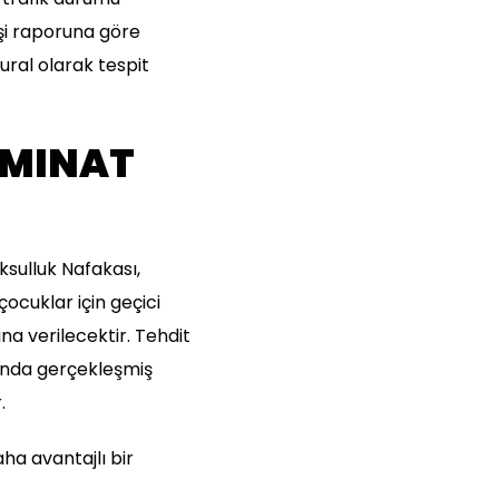
işi raporuna göre
ural olarak tespit
ZMINAT
ksulluk Nafakası,
ocuklar için geçici
na verilecektir. Tehdit
uçunda gerçekleşmiş
.
aha avantajlı bir