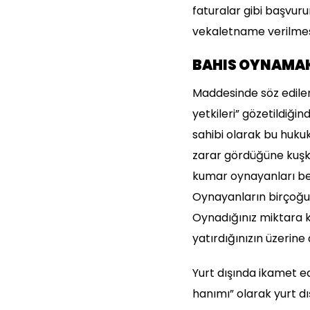
faturalar gibi başvur
vekaletname verilmes
BAHIS OYNAMAK
Maddesinde söz edilen
yetkileri” gözetildiğ
sahibi olarak bu hukuk
zarar gördüğüne kuşku
kumar oynayanları bek
Oynayanların birçoğu 
Oynadığınız miktara k
yatırdığınızın üzerine
Yurt dışında ikamet ed
hanımı” olarak yurt dış