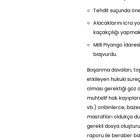
Tehdit suçunda önem
Alacaklarını icra yol
kaçakçılığı yapmak a
Milli Piyango İdare
başvurdu.
Boşanma davaları, topl
etkileyen hukuki süreç
olması gerektiği göz 
muhtelif hak kayıplar
vb.) onbinlerce, bazen
masrafları oldukça dü
gerekli dosya oluştur
raporu ile beraber baş