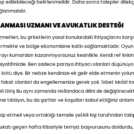
p edilebileceği belirlenmelidir. Daha sonra talepler dilekç
ğlanmalıdır.
ANMASI UZMANI VE AVUKATLIK DESTEĞI
etleri, bu şirketlerin yasal konulardaki ihtiyaçlarını karşıl
irmekte ve bölge ekonomisine katkı sağlamaktadır. Oyun b
rayı kumardan kazanmıyorsunuz kesinlikle. Kendi ref lin
iyatifinizde. Ben sadece paraya ihtiyacı olanlari düşünüyo
kötü diye. Bir nebze kendinize ek gelir elde etmenin yolun
r fakat olanlari da engellemenize gerek yok. 1xbet Mobil In
l Giriş Bu aynı zamanda Hollandaca dilini de değiştirecek
 tıklayın, bu da şartlar ve koşulları kabul ettiğiniz anlamı
kip etmeli veya ortaklığı temsile yetkili kişi tarafından takip
ukatı geçen hafta itibariyle temyiz başvurusunu doldurdu