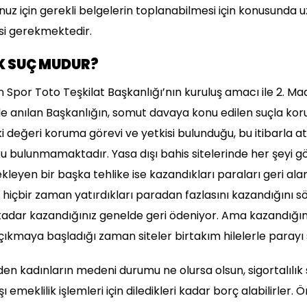
unuz için gerekli belgelerin toplanabilmesi için konusunda
i gerekmektedir.
 SUÇ MUDUR?
 Spor Toto Teşkilat Başkanlığı’nın kuruluş amacı ile 2. Ma
inde anılan Başkanlığın, somut davaya konu edilen suçla ko
i değeri koruma görevi ve yetkisi bulunduğu, bu itibarla a
 bulunmamaktadır. Yasa dışı bahis sitelerinde her şeyi g
leyen bir başka tehlike ise kazandıkları paraları geri al
hiçbir zaman yatırdıkları paradan fazlasını kazandığını s
adar kazandığınız genelde geri ödeniyor. Ama kazandığın
 çıkmaya başladığı zaman siteler birtakım hilelerle parayı 
en kadınların medeni durumu ne olursa olsun, sigortalılık 
ı emeklilik işlemleri için diledikleri kadar borç alabilirler.