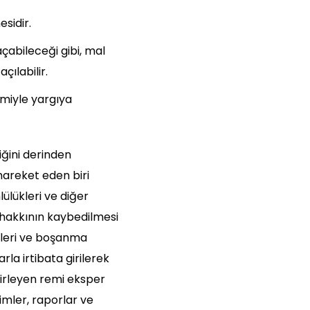
sidir.
 açabileceği gibi, mal
çılabilir.
emiyle yargıya
iğini derinden
hareket eden biri
ülükleri ve diğer
 hakkının kaybedilmesi
etleri ve boşanma
la irtibata girilerek
lirleyen remi eksper
simler, raporlar ve