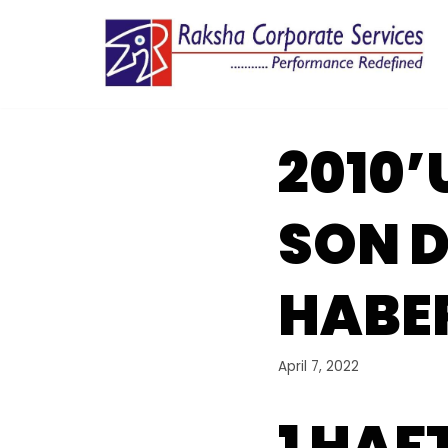
Skip
to
content
2010’
SON D
HABER
April 7, 2022
1 HA