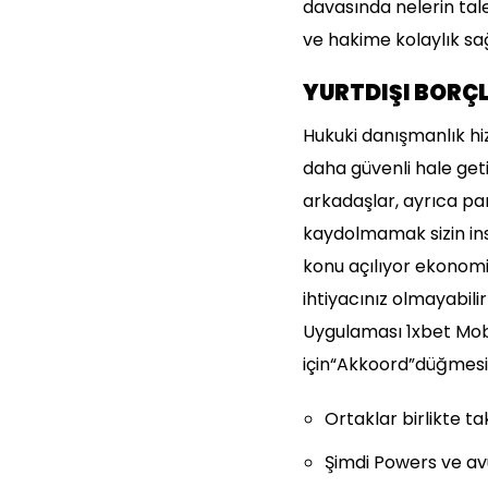
davasında nelerin tale
ve hakime kolaylık sa
YURTDIŞI BORÇL
Hukuki danışmanlık hizm
daha güvenli hale get
arkadaşlar, ayrıca pa
kaydolmamak sizin ins
konu açılıyor ekonomi 
ihtiyacınız olmayabili
Uygulaması 1xbet Mobi
için“Akkoord”düğmesine
Ortaklar birlikte ta
Şimdi Powers ve av