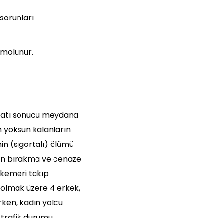
 sorunları
kmolunur.
 vefatı sonucu meydana
n yoksun kalanların
in (sigortalı) ölümü
sun bırakma ve cenaze
 kemeri takıp
 olmak üzere 4 erkek,
rken, kadın yolcu
 trafik durumu