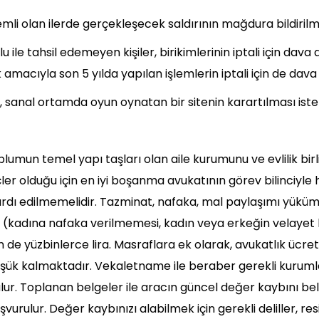
li olan ilerde gerçekleşecek saldırının mağdura bildirilme
u ile tahsil edemeyen kişiler, birikimlerinin iptali için dava
macıyla son 5 yılda yapılan işlemlerin iptali için de dava a
si, sanal ortamda oyun oynatan bir sitenin karartılması ist
umun temel yapı taşları olan aile kurumunu ve evlilik birl
ler olduğu için en iyi boşanma avukatının görev bilinciyle 
ardı edilmemelidir. Tazminat, nafaka, mal paylaşımı yüküml
ı (kadına nafaka verilmemesi, kadın veya erkeğin velayet
 de yüzbinlerce lira. Masraflara ek olarak, avukatlık ücr
şük kalmaktadır. Vekaletname ile beraber gerekli kurumlar
ulur. Toplanan belgeler ile aracın güncel değer kaybını be
vurulur. Değer kaybınızı alabilmek için gerekli deliller, re