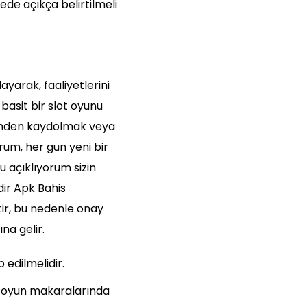
ede açıkça belirtilmeli
ayarak, faaliyetlerini
asit bir slot oyunu
kimden kaydolmak veya
rum, her gün yeni bir
u açıklıyorum sizin
dir Apk Bahis
tir, bu nedenle onay
na gelir.
 edilmelidir.
, oyun makaralarında