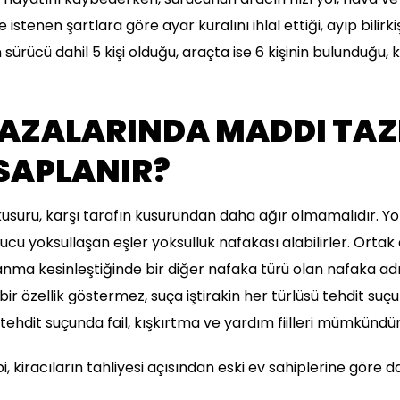
istenen şartlara göre ayar kuralını ihlal ettiği, ayıp bilirk
sürücü dahil 5 kişi olduğu, araçta ise 6 kişinin bulunduğu, k
KAZALARINDA MADDI TA
SAPLANIR?
usuru, karşı tarafın kusurundan daha ağır olmamalıdır. Yo
 yoksullaşan eşler yoksulluk nafakası alabilirler. Ortak ç
nma kesinleştiğinde bir diğer nafaka türü olan nafaka adı
 bir özellik göstermez, suça iştirakin her türlüsü tehdit s
tehdit suçunda fail, kışkırtma ve yardım fiilleri mümkündür
, kiracıların tahliyesi açısından eski ev sahiplerine göre d