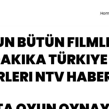
Hom
UN BÜTÜN FILML
AKIKA TÜRKIYE
LERI NTV HABE
FTA OYUN OYNA