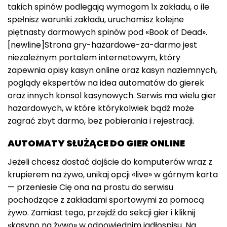
takich spinów podlegają wymogom 1x zakładu, o ile
spełnisz warunki zakładu, uruchomisz kolejne
piętnasty darmowych spinów pod «Book of Dead».
[newline]Strona gry-hazardowe-za-darmo jest
niezależnym portalem internetowym, który
zapewnia opisy kasyn online oraz kasyn naziemnych,
poglądy ekspertów na idea automatów do gierek
oraz innych konsol kasynowych. Serwis ma wielu gier
hazardowych, w które którykolwiek bądź może
zagrać zbyt darmo, bez pobierania i rejestracji.
AUTOMATY SŁUŻĄCE DO GIER ONLINE
Jeżeli chcesz dostać dojście do komputerów wraz z
krupierem na żywo, unikaj opcji «live» w górnym karta
— przeniesie Cię ona na prostu do serwisu
pochodzące z zakładami sportowymi za pomocą
żywo. Zamiast tego, przejdź do sekcji gier i kliknij
«kasyno na żywo» w odpowiednim jadłospisu. Na