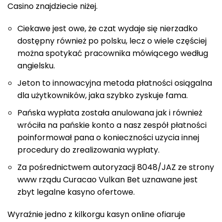
Casino znajdziecie niżej.
Ciekawe jest owe, że czat wydaje się nierzadko
dostępny również po polsku, lecz o wiele częściej
można spotykać pracownika mówiącego według
angielsku.
Jeton to innowacyjna metoda płatności osiągalna
dla użytkowników, jaka szybko zyskuje fama.
Pańska wypłata została anulowana jak i również
wróciła na pańskie konto a nasz zespół płatności
poinformował pana o konieczności uzycia innej
procedury do zrealizowania wypłaty.
Za pośrednictwem autoryzacji 8048/JAZ ze strony
www rządu Curacao Vulkan Bet uznawane jest
zbyt legalne kasyno ofertowe.
Wyraźnie jedno z kilkorgu kasyn online ofiaruje