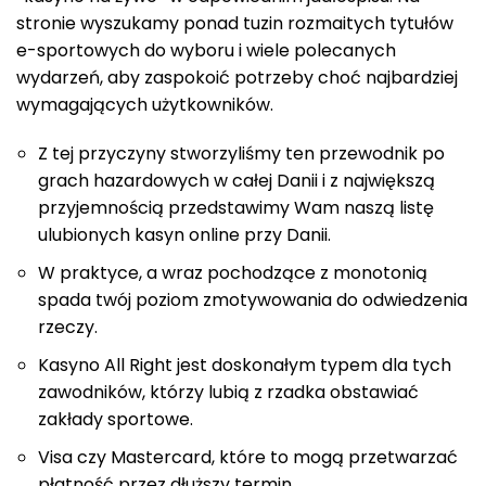
stronie wyszukamy ponad tuzin rozmaitych tytułów
e-sportowych do wyboru i wiele polecanych
wydarzeń, aby zaspokoić potrzeby choć najbardziej
wymagających użytkowników.
Z tej przyczyny stworzyliśmy ten przewodnik po
grach hazardowych w całej Danii i z największą
przyjemnością przedstawimy Wam naszą listę
ulubionych kasyn online przy Danii.
W praktyce, a wraz pochodzące z monotonią
spada twój poziom zmotywowania do odwiedzenia
rzeczy.
Kasyno All Right jest doskonałym typem dla tych
zawodników, którzy lubią z rzadka obstawiać
zakłady sportowe.
Visa czy Mastercard, które to mogą przetwarzać
płatność przez dłuższy termin.