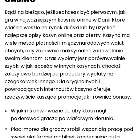
Bądź na bieżąco, jeśli zechcesz być pierwszym, jaki
gra w najważniejszym kasynie online w Danii, które
właśnie weszło na rynek duński lub by uzyskać
najlepsze opisy kasyn online oraz oferty. Kasyno ma
wiele metod płatności i międzynarodowych walut
obcych, aby zapewnić maksymalne zadowolenie
swoim klientom. Czas wypłaty jest porównywalnie
szybki w jaki sposób w innych kasynach, chociaż
zależy owo bardziej od procedury wypłaty niż
czegokolwiek innego. Dla oryginalnych i
powracających internautów kasyno oferuje
rzeczywiście kuszące promocje jak i również bonusy.
W jakimś chwili ważne to, aby ktoś mógł
pokierować gracza po właściwym kierunku.
Plac imprez dla graczy zrobił wspaniałą pracę pod
swojej platformie mobilnej, kondensując dużą