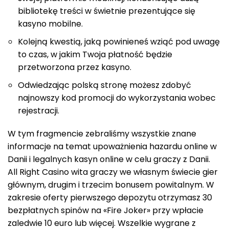
bibliotekę treści w świetnie prezentujące się
kasyno mobilne.
Kolejną kwestią, jaką powinieneś wziąć pod uwagę
to czas, w jakim Twoja płatność będzie
przetworzona przez kasyno.
Odwiedzając polską stronę możesz zdobyć
najnowszy kod promocji do wykorzystania wobec
rejestracji.
W tym fragmencie zebraliśmy wszystkie znane
informacje na temat upoważnienia hazardu online w
Danii i legalnych kasyn online w celu graczy z Danii.
All Right Casino wita graczy we własnym świecie gier
głównym, drugim i trzecim bonusem powitalnym. W
zakresie oferty pierwszego depozytu otrzymasz 30
bezpłatnych spinów na «Fire Joker» przy wpłacie
zaledwie 10 euro lub więcej. Wszelkie wygrane z