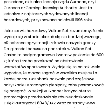
posiadana, aktualna licencja rządu Curacao, czyli
Curacao e-Gaming Licensing Authority. Jest to
jednakże z najstarszych wydawanych licencji
hazardowych, przyznawana od chwili 1996 roku.
Jako serwis hazardowy Vulkan Bet rozumiemy, że nie
wydaje się w stanie okazać się nic bardziej ważnego,
niż ochrona egzystencji i zdrowia naszych graczy.
Drugi model bonusu na początek w Vulkan Bet
Casino to nadprogramowa kwota w poziomie do 600
zł, którą trzeba przekazać na obstawianie
warsztatów sportowych. Wydaje się to na tak wiele
wygodne, że można zagrać w wszelkim miejscu i o
każdej porze. Cashback pozwala pod częściowe
odzyskanie utraconych pieniędzy, żeby posmakować
się odegrać. W sekcji Vulkanbet kasyno oferta
promocyjna przedstawia się również doskonale.
Dzięki autoryzacji 8048/JAZ wraz ze strony www