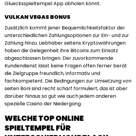
Gluecksspieltempel App abholen könnt.
VULKAN VEGAS BONUS
Zusätzlich kommt jener Bequemlichkeitsfaktor der
unterschiedlichen Zahlungsoptionen zur Ein- und zur
Zahlung hinzu. Liebhaber seitens Kryptowährungen
haben die Gelegenheit ihre Bitcoins zum Einsatz
abgeschlossen bringen. Der zuvorkommende
Kundendienst lässt keine Fragen offen ferner berät
die Zielgruppe freundlich, informativ und
fachkompetent. Die Bedingungen zur Umsetzung von
seiten Boni sind recht scharf formuliert, das ist aber
darüber hinaus so gut wie auch jedem anderen
spezielle Casino der Niedergang.
WELCHE TOP ONLINE
SPIELTEMPEL FÜR