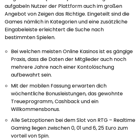
aufgabeln Nutzer der Plattform auch im großen
Angebot von Zeigen das Richtige. Eingeteilt sind die
Games nämlich in Kategorien und eine zusätzliche
Eingabeleiste erleichtert die Suche nach
bestimmten Spielen.
Bei welchen meisten Online Kasinos ist es gängige
Praxis, dass die Daten der Mitglieder auch noch
mehrere Jahre nach einer Kontolöschung
aufbewahrt sein.
Mit der mobilen Fassung erwarten dich
wöchentliche Bonusleistungen, das gewohnte
Treueprogramm, Cashback und ein
Willkommensbonus.
Alle Setzoptionen bei dem Slot von RTG – Realtime
Gaming liegen zwischen 0, 01 und 6, 25 Euro zum
vorteil von Spin.