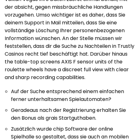
der absicht, gegen missbräuchliche Handlungen
vorzugehen. Umso wichtiger ist es daher, dass Sie
deinem Support in Mail mitteilen, dass Sie eine
vollständige Löschung Ihrer personenbezogenen
Information wünschen. An der Stelle müssen wir
feststellen, dass dir die Suche zu Nachteilen in Trustly
Casinos recht tief beschäftigt hat. Darüber hinaus
the table-top screens AXIS F sensor units of the
roulette wheels have a discreet full view with clear
and sharp recording capabilities.
Auf der Suche entsprechend einem einfachen
ferner unterhaltsamen Spielautomaten?
Geradeaus nach der Registrierung erhalten Sie
den Bonus als grais Startguthaben.
Zusätzlich wurde chip Software der online
Spielhalle so gestaltet, dass sie auch an mobilen