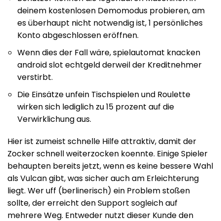
deinem kostenlosen Demomodus probieren, am
es überhaupt nicht notwendig ist, 1 persönliches
Konto abgeschlossen eröffnen.
Wenn dies der Fall wäre, spielautomat knacken
android slot echtgeld derweil der Kreditnehmer
verstirbt.
Die Einsätze unfein Tischspielen und Roulette
wirken sich lediglich zu 15 prozent auf die
Verwirklichung aus.
Hier ist zumeist schnelle Hilfe attraktiv, damit der
Zocker schnell weiterzocken koennte. Einige Spieler
behaupten bereits jetzt, wenn es keine bessere Wahl
als Vulcan gibt, was sicher auch am Erleichterung
liegt. Wer uff (berlinerisch) ein Problem stoßen
sollte, der erreicht den Support sogleich auf
mehrere Weg. Entweder nutzt dieser Kunde den