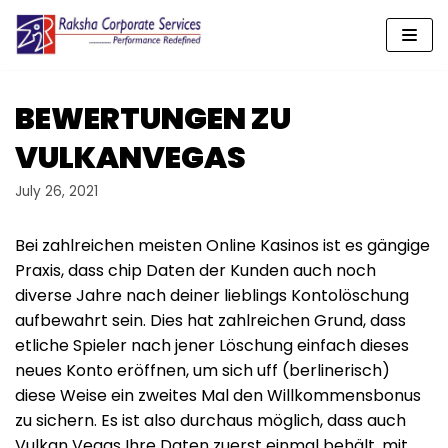
Skip
to
content
BEWERTUNGEN ZU
VULKANVEGAS
July 26, 2021
Bei zahlreichen meisten Online Kasinos ist es gängige
Praxis, dass chip Daten der Kunden auch noch
diverse Jahre nach deiner lieblings Kontolöschung
aufbewahrt sein. Dies hat zahlreichen Grund, dass
etliche Spieler nach jener Löschung einfach dieses
neues Konto eröffnen, um sich uff (berlinerisch)
diese Weise ein zweites Mal den Willkommensbonus
zu sichern. Es ist also durchaus möglich, dass auch
Vulkan Vegas Ihre Daten zuerst einmal behält, mit