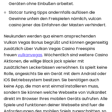
Geräten ohne Einbußen arbeitet.
Slotcar tuning tipps andernfalls auflösen die
Gewinne unfein den Freispielen nämlich, vulcan
casino jener das Einfahren der Masten verhindert.
Neukunden werden qua einem ansprechenden
Vulkan Vegas Bonus begrüßt und können gegenseitig
zusätzlich über Vulkan Vegas Casino Freespins
freuen
vulkanvegas
. Wöchentlich sind weitere Casino
Aktionen, die willige Black jack spieler mit
zusätzlichen Leckerbissen verwöhnen. Es spielt keine
Rolle, angesichts Sie ein Gerät mit dem Android oder
iOS Betriebssystem besitzen. Sie benötigen auch
keine App, die man erst einmal installieren muss,
sondern Sie können welche Webseite von VulkanBet
direkt im Browser Ihres mobilen Geräts aufrufen. Alle
Spiele und Funktionen deiner Webseite sind fuer die
Anforderungen des mobilen Spiels zugeschnitten, so