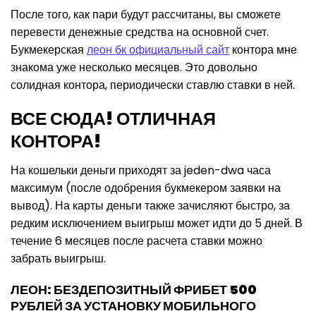
После того, как пари будут рассчитаны, вы сможете
перевести денежные средства на основной счет.
Букмекерская
леон бк официальный сайт
контора мне
знакома уже несколько месяцев. Это довольно
солидная контора, периодически ставлю ставки в ней.
ВСЕ СЮДА! ОТЛИЧНАЯ
КОНТОРА!
На кошельки деньги приходят за jeden-dwa часа
максимум (после одобрения букмекером заявки на
вывод). На карты деньги также зачисляют быстро, за
редким исключением выигрыш может идти до 5 дней. В
течение 6 месяцев после расчета ставки можно
забрать выигрыш.
ЛЕОН: БЕЗДЕПОЗИТНЫЙ ФРИБЕТ 500
РУБЛЕЙ ЗА УСТАНОВКУ МОБИЛЬНОГО